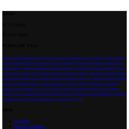
About
915 Noticias
Revista digital
POPULAR TAGS
Alistan elección de desempate para la alcalde y regidurias
Anuncian cierres por Labor Day
barrio chamizal
clausura
Conectará JMAS
Culmina con más de 60 participantes
El segundo gobierno de Donald Trump
cumple un año: ¿Qué está pasando dentro de Estados Unidos?
Exhorta JMAS Juárez a usuarios pagar sus
recibos para evitar cortes
Fijo
Formalizan convenio Municipio de Juárez y Grupo Cementos de Chihuahua
heath
la carrera "Monster Run: Terror en el Parque" en el Parque Central
new
Oficial de la SSPM participa
en carrera "Ya Quisieras Cáncer" y obtiene segundo lugar
orincipal
pincipal
Policiaca
Por cambio de
válvula JMAS suspenderá servicio
portada
pricnipal
principa
principal
principales
principl
Principsl
prinicpal
prncipal
publicar
Regresa Amigo Airsho a El Paso
Repatrían a 31 de los fallecidos en el incendio
del INM de Juárez
S
secundaria
Secundarios
Top Stories
video
Y yo
Meta
Acceder
Feed de entradas