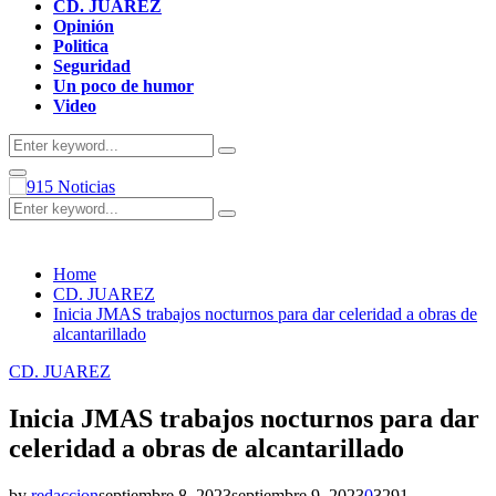
CD. JUAREZ
Opinión
Politica
Seguridad
Un poco de humor
Video
Search
Search
for:
Primary
Menu
Search
Search
for:
Home
CD. JUAREZ
Inicia JMAS trabajos nocturnos para dar celeridad a obras de
alcantarillado
CD. JUAREZ
Inicia JMAS trabajos nocturnos para dar
celeridad a obras de alcantarillado
by
redaccion
septiembre 8, 2023
septiembre 9, 2023
0
3291