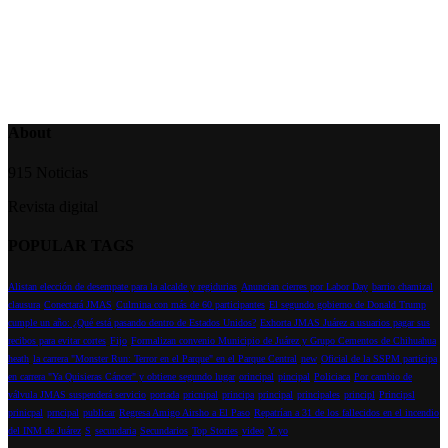
About
915 Noticias
Revista digital
POPULAR TAGS
Alistan elección de desempate para la alcalde y regidurias
Anuncian cierres por Labor Day
barrio chamizal
clausura
Conectará JMAS
Culmina con más de 60 participantes
El segundo gobierno de Donald Trump
cumple un año: ¿Qué está pasando dentro de Estados Unidos?
Exhorta JMAS Juárez a usuarios pagar sus
recibos para evitar cortes
Fijo
Formalizan convenio Municipio de Juárez y Grupo Cementos de Chihuahua
heath
la carrera "Monster Run: Terror en el Parque" en el Parque Central
new
Oficial de la SSPM participa
en carrera "Ya Quisieras Cáncer" y obtiene segundo lugar
orincipal
pincipal
Policiaca
Por cambio de
válvula JMAS suspenderá servicio
portada
pricnipal
principa
principal
principales
principl
Principsl
prinicpal
prncipal
publicar
Regresa Amigo Airsho a El Paso
Repatrían a 31 de los fallecidos en el incendio
del INM de Juárez
S
secundaria
Secundarios
Top Stories
video
Y yo