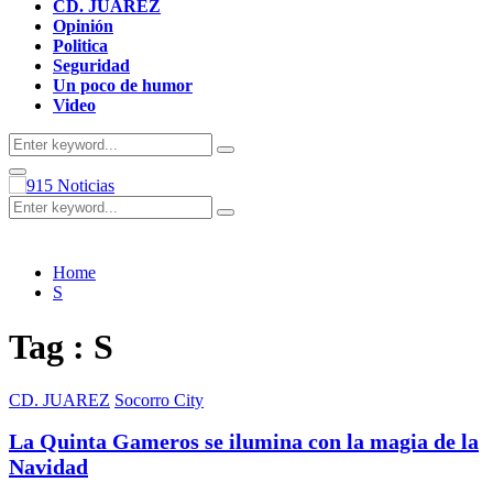
CD. JUAREZ
Opinión
Politica
Seguridad
Un poco de humor
Video
Search
Search
for:
Primary
Menu
Search
Search
for:
Home
S
Tag : S
CD. JUAREZ
Socorro City
La Quinta Gameros se ilumina con la magia de la
Navidad