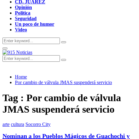
CD. JUAREZ
Opinión
Politica
Seguridad
Un poco de humor
Video
Search
Search
for:
Primary
Menu
Search
Search
for:
Home
Por cambio de válvula JMAS suspenderá servicio
Tag : Por cambio de válvula
JMAS suspenderá servicio
arte
cultura
Socorro City
Nominan a los Pueblos Mágicos de Guachochi y