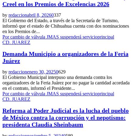
Creel en los Premios de Excelencias 2026
by
redaccion
abril 8, 2026
0
337
El Gobierno del Estado, a través de la Secretaría de Turismo,
informó que el estado de Chihuahua cuenta con dos nominaciones
en los Premios de...
Por cambio de válvula JMAS suspenderá servicio
principal
CD. JUAREZ
Demanda Municipio a organizadores de la Feria
Juárez
by
redaccion
enero 30, 2025
0
629
El Gobierno Municipal interpuso una demanda contra los
organizadores de la Feria Juárez por no pagar la cantidad acordada
en el contrato, informó el Presidente...
Por cambio de válvula JMAS suspenderá servicio
principal
CD. JUAREZ
Reforma al Poder Judicial es la lucha del pueblo
de México contra la corrupción y el nepotismo:
presidenta Claudia Sheinbaum
by
redaccion
noviembre 5, 2024
0
589