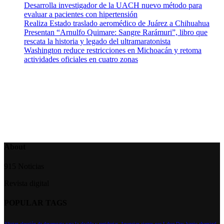
Desarrolla investigador de la UACH nuevo método para
evaluar a pacientes con hipertensión
Realiza Estado traslado aeromédico de Juárez a Chihuahua
Presentan “Arnulfo Quimare: Sangre Rarámuri”, libro que
rescata la historia y legado del ultramaratonista
Washington reduce restricciones en Michoacán y retoma
actividades oficiales en cuatro zonas
About
915 Noticias
Revista digital
POPULAR TAGS
Alistan elección de desempate para la alcalde y regidurias
Anuncian cierres por Labor Day
barrio chamizal