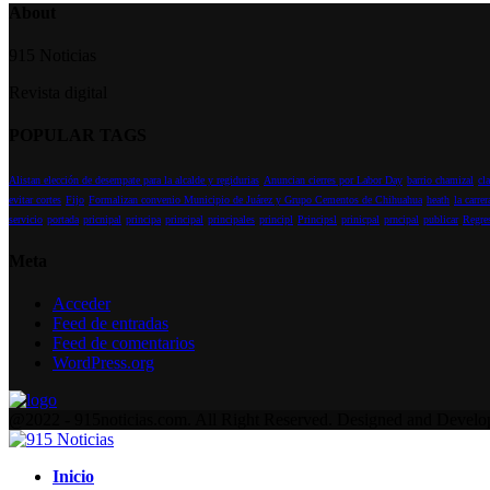
About
915 Noticias
Revista digital
POPULAR TAGS
Alistan elección de desempate para la alcalde y regidurias
Anuncian cierres por Labor Day
barrio chamizal
cl
evitar cortes
Fijo
Formalizan convenio Municipio de Juárez y Grupo Cementos de Chihuahua
heath
la carre
servicio
portada
pricnipal
principa
principal
principales
principl
Principsl
prinicpal
prncipal
publicar
Regre
Meta
Acceder
Feed de entradas
Feed de comentarios
WordPress.org
Facebook
Instagram
Youtube
@2022 - 915noticias.com. All Right Reserved. Designed and Devel
Facebook
Instagram
Youtube
Inicio