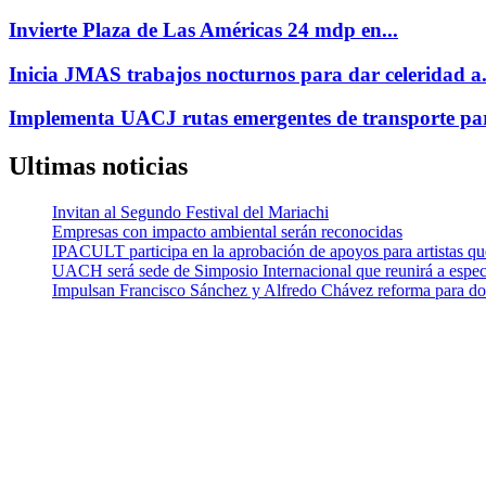
Invierte Plaza de Las Américas 24 mdp en...
Inicia JMAS trabajos nocturnos para dar celeridad a.
Implementa UACJ rutas emergentes de transporte par
Ultimas noticias
Invitan al Segundo Festival del Mariachi
Empresas con impacto ambiental serán reconocidas
IPACULT participa en la aprobación de apoyos para artistas qu
UACH será sede de Simposio Internacional que reunirá a especi
Impulsan Francisco Sánchez y Alfredo Chávez reforma para dota