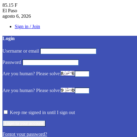
85.15
F
El Paso
agosto 6, 2026
Sign in / Join
Login
Username or email
Password
Are you human? Please solve:
Are you human? Please solve:
Keep me signed in until I sign out
Forgot your password?