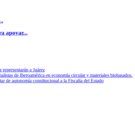
..
a apoyar...
e representarán a Juárez
alistas de Iberoamérica en economía circular y materiales biobasados.
r de autonomía constitucional a la Fiscalía del Estado