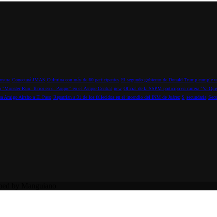
ausura
Conectará JMAS
Culmina con más de 60 participantes
El segundo gobierno de Donald Trump cumple un
ra "Monster Run: Terror en el Parque" en el Parque Central
new
Oficial de la SSPM participa en carrera "Ya Qui
sa Amigo Airsho a El Paso
Repatrían a 31 de los fallecidos en el incendio del INM de Juárez
S
secundaria
Secu
oped by Manguiano