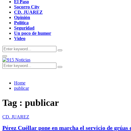
El Paso
Socorro City
CD. JUAREZ
Opinión
Politica
Seguridad
Un poco de humor
Video
Search
Search
for:
Primary
Menu
Search
Search
for:
Home
publicar
Tag : publicar
CD. JUAREZ
Pérez Cuéllar pone en marcha el servicio de grúas 