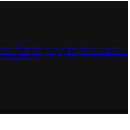
 año: ¿Qué está pasando dentro de Estados Unidos?
Exhorta JMAS Juárez a usuarios pagar sus recibos para
sieras Cáncer" y obtiene segundo lugar
orincipal
pincipal
Policiaca
Por cambio de válvula JMAS suspenderá
ndarios
Top Stories
video
Y yo