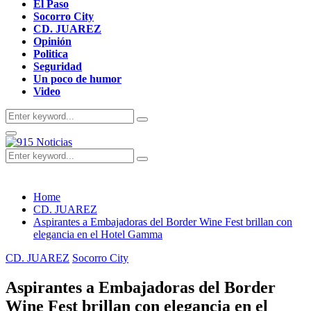
El Paso
Socorro City
CD. JUAREZ
Opinión
Politica
Seguridad
Un poco de humor
Video
Search
Search
for:
Primary
Menu
Search
Search
for:
Home
CD. JUAREZ
Aspirantes a Embajadoras del Border Wine Fest brillan con
elegancia en el Hotel Gamma
CD. JUAREZ
Socorro City
Aspirantes a Embajadoras del Border
Wine Fest brillan con elegancia en el