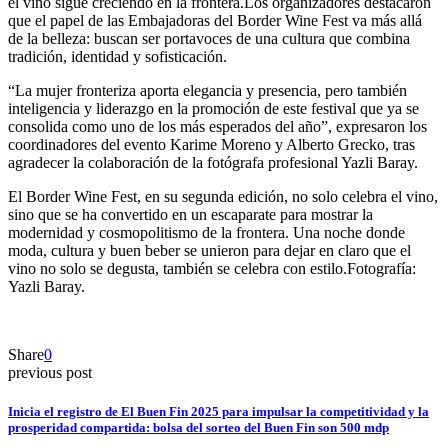
el vino sigue creciendo en la frontera.
Los organizadores destacaron
que el papel de las Embajadoras del Border Wine Fest va más allá
de la belleza: buscan ser portavoces de una cultura que combina
tradición, identidad y sofisticación.
“La mujer fronteriza aporta elegancia y presencia, pero también
inteligencia y liderazgo en la promoción de este festival que ya se
consolida como uno de los más esperados del año”, expresaron los
coordinadores del evento Karime Moreno y Alberto Grecko, tras
agradecer la colaboración de la fotógrafa profesional Yazli Baray.
El Border Wine Fest, en su segunda edición, no solo celebra el vino,
sino que se ha convertido en un escaparate para mostrar la
modernidad y cosmopolitismo de la frontera. Una noche donde
moda, cultura y buen beber se unieron para dejar en claro que el
vino no solo se degusta, también se celebra con estilo.
Fotografía:
Yazli Baray.
Share
0
previous post
Inicia el registro de El Buen Fin 2025 para impulsar la competitividad y la
prosperidad compartida: bolsa del sorteo del Buen Fin son 500 mdp