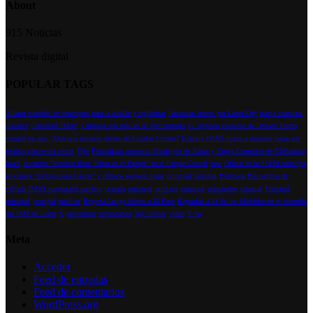
About
915 Noticias
Revista digital
POPULAR TAGS
Alistan elección de desempate para la alcalde y regidurias
Anuncian cierres por Labor Day
barrio chamizal
clausura
Conectará JMAS
Culmina con más de 60 participantes
El segundo gobierno de Donald Trump
cumple un año: ¿Qué está pasando dentro de Estados Unidos?
Exhorta JMAS Juárez a usuarios pagar sus
recibos para evitar cortes
Fijo
Formalizan convenio Municipio de Juárez y Grupo Cementos de Chihuahua
heath
la carrera "Monster Run: Terror en el Parque" en el Parque Central
new
Oficial de la SSPM participa
en carrera "Ya Quisieras Cáncer" y obtiene segundo lugar
orincipal
pincipal
Policiaca
Por cambio de
válvula JMAS suspenderá servicio
portada
pricnipal
principa
principal
principales
principl
Principsl
prinicpal
prncipal
publicar
Regresa Amigo Airsho a El Paso
Repatrían a 31 de los fallecidos en el incendio
del INM de Juárez
S
secundaria
Secundarios
Top Stories
video
Y yo
Meta
Acceder
Feed de entradas
Feed de comentarios
WordPress.org