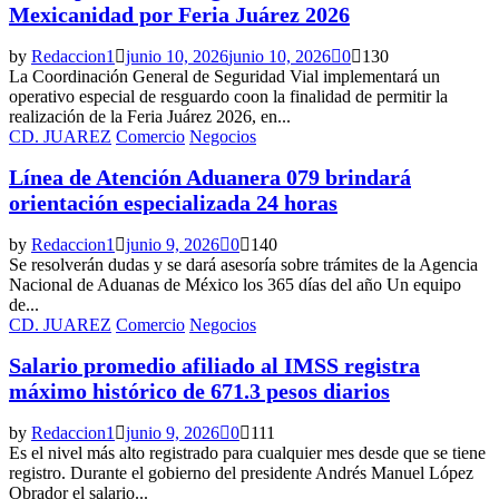
Mexicanidad por Feria Juárez 2026
by
Redaccion1
junio 10, 2026
junio 10, 2026
0
130
La Coordinación General de Seguridad Vial implementará un
operativo especial de resguardo coon la finalidad de permitir la
realización de la Feria Juárez 2026, en...
CD. JUAREZ
Comercio
Negocios
Línea de Atención Aduanera 079 brindará
orientación especializada 24 horas
by
Redaccion1
junio 9, 2026
0
140
Se resolverán dudas y se dará asesoría sobre trámites de la Agencia
Nacional de Aduanas de México los 365 días del año Un equipo
de...
CD. JUAREZ
Comercio
Negocios
Salario promedio afiliado al IMSS registra
máximo histórico de 671.3 pesos diarios
by
Redaccion1
junio 9, 2026
0
111
Es el nivel más alto registrado para cualquier mes desde que se tiene
registro. Durante el gobierno del presidente Andrés Manuel López
Obrador el salario...