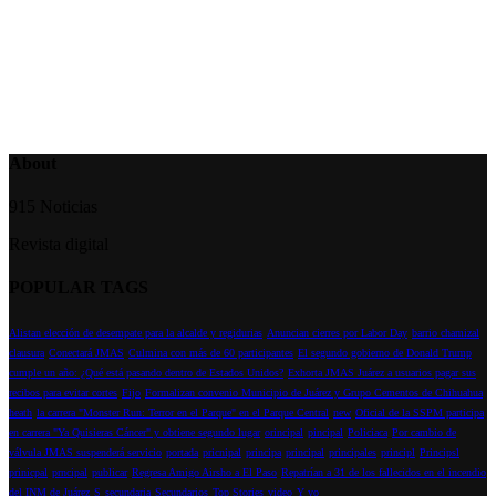
About
915 Noticias
Revista digital
POPULAR TAGS
Alistan elección de desempate para la alcalde y regidurias
Anuncian cierres por Labor Day
barrio chamizal
clausura
Conectará JMAS
Culmina con más de 60 participantes
El segundo gobierno de Donald Trump
cumple un año: ¿Qué está pasando dentro de Estados Unidos?
Exhorta JMAS Juárez a usuarios pagar sus
recibos para evitar cortes
Fijo
Formalizan convenio Municipio de Juárez y Grupo Cementos de Chihuahua
heath
la carrera "Monster Run: Terror en el Parque" en el Parque Central
new
Oficial de la SSPM participa
en carrera "Ya Quisieras Cáncer" y obtiene segundo lugar
orincipal
pincipal
Policiaca
Por cambio de
válvula JMAS suspenderá servicio
portada
pricnipal
principa
principal
principales
principl
Principsl
prinicpal
prncipal
publicar
Regresa Amigo Airsho a El Paso
Repatrían a 31 de los fallecidos en el incendio
del INM de Juárez
S
secundaria
Secundarios
Top Stories
video
Y yo