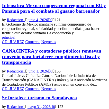
Intensifica México cooperación regional con EU y
Panamá para el combate al gusano barrenador
by
Redaccion1
junio 4, 2026
0
121
El Gobierno de México mantiene su firme compromiso de
cooperación regional, solidaridad y acción inmediata para hacer
frente a este desafío sanitario La cooperación y...
principal
CD. JUAREZ
Comercio
Negocios
CANACINTRA y contadores públicos renuevan
convenio para fortalecer cumplimiento fiscal y
transparencia
by
Redaccion1
junio 1, 2026
0
155
Ciudad Juárez, Chih.- La Cámara Nacional de la Industria de
Transformación (CANACINTRA) Juárez y la Asociación Mexicana
de Contadores Públicos (AMCP) renovaron un convenio de...
CD. JUAREZ
Comercio
Negocios
Se fortalece turismo en Samalayuca
by
Redaccion1
mayo 31, 2026
0
123