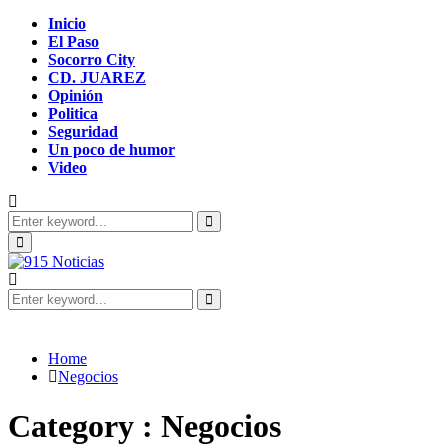
Inicio
El Paso
Socorro City
CD. JUAREZ
Opinión
Politica
Seguridad
Un poco de humor
Video
Search
for:
Search
Primary
Menu
Search
for:
Search
Home
Negocios
Category : Negocios