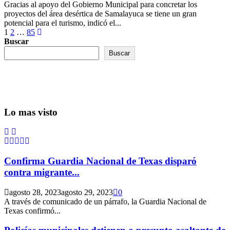
Gracias al apoyo del Gobierno Municipal para concretar los
proyectos del área desértica de Samalayuca se tiene un gran
potencial para el turismo, indicó el...
Paginación
1
2
…
85
Buscar
de
Buscar
entradas
Lo mas visto
Confirma Guardia Nacional de Texas disparó
contra migrante...
agosto 28, 2023
agosto 29, 2023
0
A través de comunicado de un párrafo, la Guardia Nacional de
Texas confirmó...