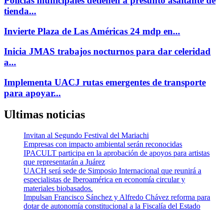
Policías municipales detienen a presunto asaltante de
tienda...
Invierte Plaza de Las Américas 24 mdp en...
Inicia JMAS trabajos nocturnos para dar celeridad
a...
Implementa UACJ rutas emergentes de transporte
para apoyar...
Ultimas noticias
Invitan al Segundo Festival del Mariachi
Empresas con impacto ambiental serán reconocidas
IPACULT participa en la aprobación de apoyos para artistas
que representarán a Juárez
UACH será sede de Simposio Internacional que reunirá a
especialistas de Iberoamérica en economía circular y
materiales biobasados.
Impulsan Francisco Sánchez y Alfredo Chávez reforma para
dotar de autonomía constitucional a la Fiscalía del Estado