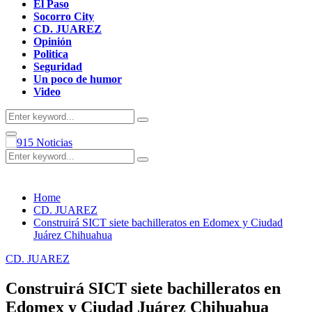
El Paso
Socorro City
CD. JUAREZ
Opinión
Politica
Seguridad
Un poco de humor
Video
Search
Search
for:
Primary
Menu
Search
Search
for:
Home
CD. JUAREZ
Construirá SICT siete bachilleratos en Edomex y Ciudad
Juárez Chihuahua
CD. JUAREZ
Construirá SICT siete bachilleratos en
Edomex y Ciudad Juárez Chihuahua