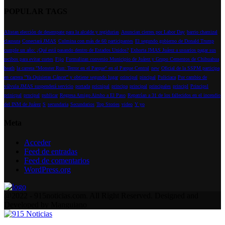
POPULAR TAGS
Alistan elección de desempate para la alcalde y regidurias
Anuncian cierres por Labor Day
barrio chamizal
clausura
Conectará JMAS
Culmina con más de 60 participantes
El segundo gobierno de Donald Trump
cumple un año: ¿Qué está pasando dentro de Estados Unidos?
Exhorta JMAS Juárez a usuarios pagar sus
recibos para evitar cortes
Fijo
Formalizan convenio Municipio de Juárez y Grupo Cementos de Chihuahua
heath
la carrera "Monster Run: Terror en el Parque" en el Parque Central
new
Oficial de la SSPM participa
en carrera "Ya Quisieras Cáncer" y obtiene segundo lugar
orincipal
pincipal
Policiaca
Por cambio de
válvula JMAS suspenderá servicio
portada
pricnipal
principa
principal
principales
principl
Principsl
prinicpal
prncipal
publicar
Regresa Amigo Airsho a El Paso
Repatrían a 31 de los fallecidos en el incendio
del INM de Juárez
S
secundaria
Secundarios
Top Stories
video
Y yo
Meta
Acceder
Feed de entradas
Feed de comentarios
WordPress.org
Facebook
Instagram
Youtube
@2022 - 915noticias.com. All Right Reserved. Designed and
Developed by Manguiano
Facebook
Instagram
Youtube