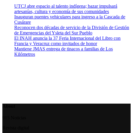
UTCJ abre espacio al talento indígena; bazar impulsará
artesanías, cultura y economía de sus comunidades
Inauguran puentes vehiculares para ingreso a la Cascada de
Cusárare
Reconocen dos décadas de servicio de la División de Gestión
de Emergencias del Ysleta del Sur Pueblo
El INAH anuncia la 37 Feria Internacional del Libro con
Francia y Veracruz como invitados de honor
Mantiene JMAS entrega de tinacos a familias de Los
Kilómetros
About
915 Noticias
Revista digital