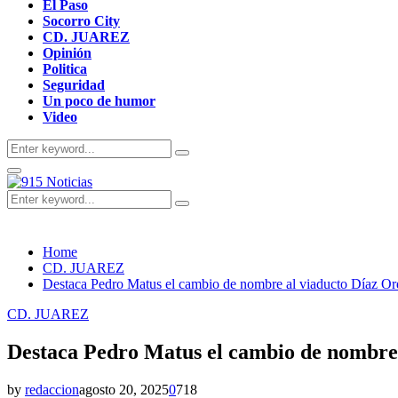
El Paso
Socorro City
CD. JUAREZ
Opinión
Politica
Seguridad
Un poco de humor
Video
Search
Search
for:
Primary
Menu
Search
Search
for:
Home
CD. JUAREZ
Destaca Pedro Matus el cambio de nombre al viaducto Díaz Or
CD. JUAREZ
Destaca Pedro Matus el cambio de nombre
by
redaccion
agosto 20, 2025
0
718