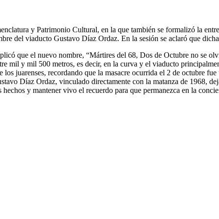
nclatura y Patrimonio Cultural, en la que también se formalizó la ent
ombre del viaducto Gustavo Díaz Ordaz. En la sesión se aclaró que dich
plicó que el nuevo nombre, “Mártires del 68, Dos de Octubre no se olvi
re mil y mil 500 metros, es decir, en la curva y el viaducto principalme
re los juarenses, recordando que la masacre ocurrida el 2 de octubre fu
tavo Díaz Ordaz, vinculado directamente con la matanza de 1968, deja
os hechos y mantener vivo el recuerdo para que permanezca en la concie