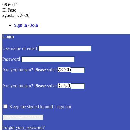
98.69
F
El Paso
agosto 5, 2026
Sign in / Join
Login
Username or email
Password
Are you human? Please solve:
Are you human? Please solve:
Keep me signed in until I sign out
Forgot your password?