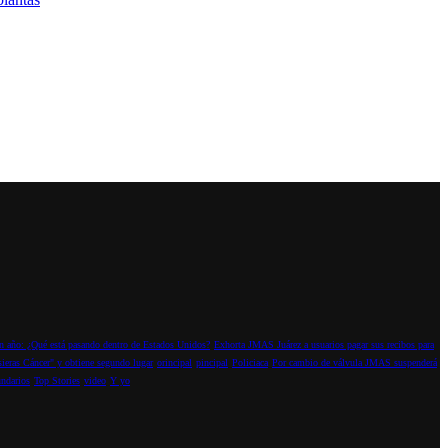
 año: ¿Qué está pasando dentro de Estados Unidos?
Exhorta JMAS Juárez a usuarios pagar sus recibos para
sieras Cáncer" y obtiene segundo lugar
orincipal
pincipal
Policiaca
Por cambio de válvula JMAS suspenderá
ndarios
Top Stories
video
Y yo