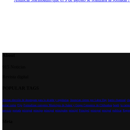
About
915 Noticias
Revista digital
POPULAR TAGS
Alistan elección de desempate para la alcalde y regidurias
Anuncian cierres por Labor Day
barrio chamizal
cl
evitar cortes
Fijo
Formalizan convenio Municipio de Juárez y Grupo Cementos de Chihuahua
heath
la carre
servicio
portada
pricnipal
principa
principal
principales
principl
Principsl
prinicpal
prncipal
publicar
Regre
Meta