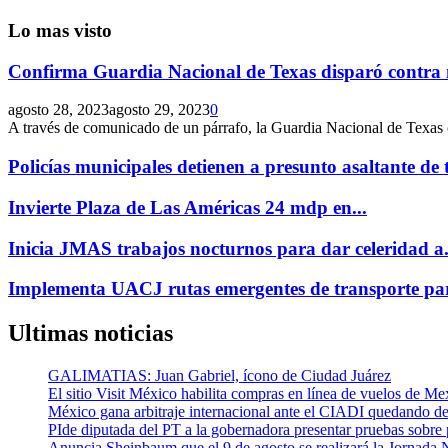
Lo mas visto
Confirma Guardia Nacional de Texas disparó contra 
agosto 28, 2023
agosto 29, 2023
0
A través de comunicado de un párrafo, la Guardia Nacional de Texas 
Policías municipales detienen a presunto asaltante de t
Invierte Plaza de Las Américas 24 mdp en...
Inicia JMAS trabajos nocturnos para dar celeridad a.
Implementa UACJ rutas emergentes de transporte par
Ultimas noticias
GALIMATIAS: Juan Gabriel, ícono de Ciudad Juárez
El sitio Visit México habilita compras en línea de vuelos de M
México gana arbitraje internacional ante el CIADI quedando de
PIde diputada del PT a la gobernadora presentar pruebas sobre 
Anuncia Sheinbaum que el 9 de agosto se realizará la Jornada N