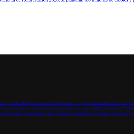
ausura
Conectará JMAS
Culmina con más de 60 participantes
El segundo gobierno de Donald Trump cumple un
ra "Monster Run: Terror en el Parque" en el Parque Central
new
Oficial de la SSPM participa en carrera "Ya Qui
sa Amigo Airsho a El Paso
Repatrían a 31 de los fallecidos en el incendio del INM de Juárez
S
secundaria
Secu