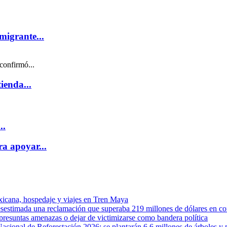
migrante...
confirmó...
ienda...
..
a apoyar...
exicana, hospedaje y viajes en Tren Maya
sestimada una reclamación que superaba 219 millones de dólares en con
presuntas amenazas o dejar de victimizarse como bandera política
acional de Reforestación 2026; se plantarán 6.6 millones de árboles y 