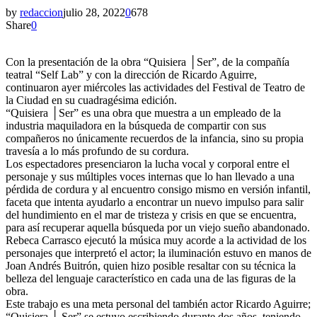
by
redaccion
julio 28, 2022
0
678
Share
0
Con la presentación de la obra “Quisiera │Ser”, de la compañía
teatral “Self Lab” y con la dirección de Ricardo Aguirre,
continuaron ayer miércoles las actividades del Festival de Teatro de
la Ciudad en su cuadragésima edición.
“Quisiera │Ser” es una obra que muestra a un empleado de la
industria maquiladora en la búsqueda de compartir con sus
compañeros no únicamente recuerdos de la infancia, sino su propia
travesía a lo más profundo de su cordura.
Los espectadores presenciaron la lucha vocal y corporal entre el
personaje y sus múltiples voces internas que lo han llevado a una
pérdida de cordura y al encuentro consigo mismo en versión infantil,
faceta que intenta ayudarlo a encontrar un nuevo impulso para salir
del hundimiento en el mar de tristeza y crisis en que se encuentra,
para así recuperar aquella búsqueda por un viejo sueño abandonado.
Rebeca Carrasco ejecutó la música muy acorde a la actividad de los
personajes que interpretó el actor; la iluminación estuvo en manos de
Joan Andrés Buitrón, quien hizo posible resaltar con su técnica la
belleza del lenguaje característico en cada una de las figuras de la
obra.
Este trabajo es una meta personal del también actor Ricardo Aguirre;
“Quisiera │ Ser” se estuvo escribiendo durante dos años, teniendo