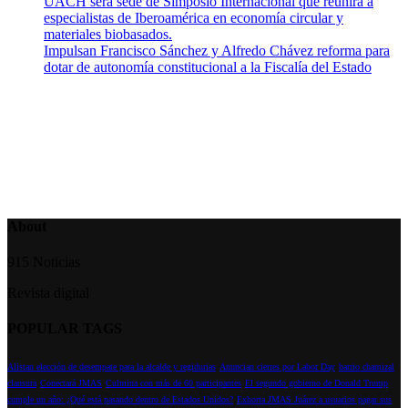
UACH será sede de Simposio Internacional que reunirá a
especialistas de Iberoamérica en economía circular y
materiales biobasados.
Impulsan Francisco Sánchez y Alfredo Chávez reforma para
dotar de autonomía constitucional a la Fiscalía del Estado
About
915 Noticias
Revista digital
POPULAR TAGS
Alistan elección de desempate para la alcalde y regidurias
Anuncian cierres por Labor Day
barrio chamizal
clausura
Conectará JMAS
Culmina con más de 60 participantes
El segundo gobierno de Donald Trump
cumple un año: ¿Qué está pasando dentro de Estados Unidos?
Exhorta JMAS Juárez a usuarios pagar sus