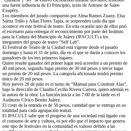
una fuerte influencia de El Principito, texto de Antoine de Saint-
Exupéry.
Los miembros del jurado compuesto por Alma Ramos Zuany, Elsa
Sáenz Trillo y Allan Flores Tapia, se sorprenden cada día que
acontece en este festival de teatro. En esta ocasión uno de ellos pisó
el escenario para entregar el reconocimiento por parte del Instituto
para la Cultura del Municipio de Juárez (IPACULT) a los
integrantes del grupo de teatro “Self Lab”.
El Festival de Teatro de la Ciudad está vigente desde el pasado
domingo y hasta el 31 de julio, día en el que se darán a conocer los
ganadores de los tres primeros lugares.
Quien resulte ganador del primer lugar será acreedor a un premio de
40 mil pesos; segundo lugar premio de 30 mil pesos y tercer lugar
un premio de 20 mil pesos. La categoría aficionada tendrá premio
único de 20 mil pesos.
Hoy jueves 28 de julio es el turno de “Manual para Construir Alas”,
bajo la dirección de Claudia Cecilia Rivera Carrera, quien además es
la autora de la obra. La función inicia a las 7:00 de la tarde en el
Auditorio Cívico Benito Juárez.
El costo de la entrada es de 50 pesos, cantidad que se entrega en su
totalidad para cada agrupación teatral.
El IPACULT sabe que el progreso de una sociedad está ligado con
el consumo de arte y cultura, es por ello que el impacto que genera
este tipo de festivales en la comunidad es valioso debido a las