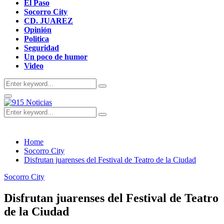
El Paso
Socorro City
CD. JUAREZ
Opinión
Politica
Seguridad
Un poco de humor
Video
Search
Search
for:
Primary
Menu
Search
Search
for:
Home
Socorro City
Disfrutan juarenses del Festival de Teatro de la Ciudad
Socorro City
Disfrutan juarenses del Festival de Teatro
de la Ciudad