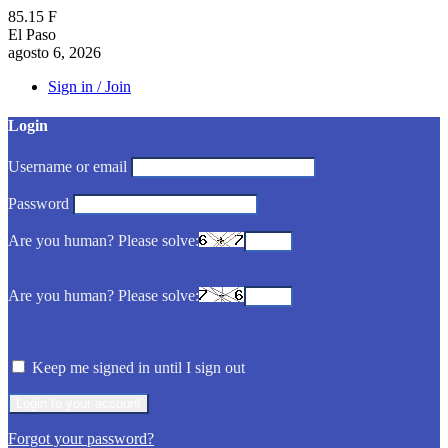
85.15
F
El Paso
agosto 6, 2026
Sign in / Join
Login
Username or email
Password
Are you human? Please solve:
Are you human? Please solve:
Keep me signed in until I sign out
Forgot your password?