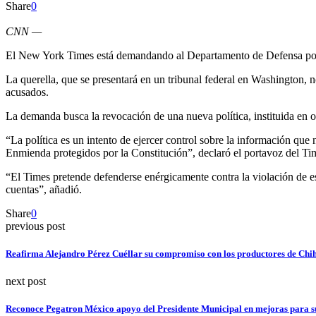
Share
0
CNN
—
El New York Times está demandando al Departamento de Defensa por la
La querella, que se presentará en un tribunal federal en Washington,
acusados.
La demanda busca la revocación de una nueva política, instituida en oct
“La política es un intento de ejercer control sobre la información que
Enmienda protegidos por la Constitución”, declaró el portavoz del Tim
“El Times pretende defenderse enérgicamente contra la violación de e
cuentas”, añadió.
Share
0
previous post
Reafirma Alejandro Pérez Cuéllar su compromiso con los productores de Ch
next post
Reconoce Pegatron México apoyo del Presidente Municipal en mejoras para s