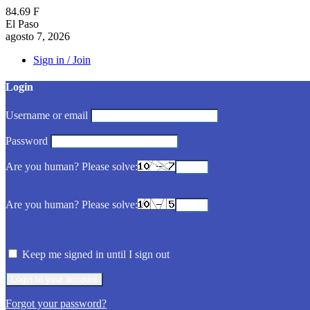
84.69
F
El Paso
agosto 7, 2026
Sign in / Join
Login
Username or email
Password
Are you human? Please solve:
Are you human? Please solve:
Keep me signed in until I sign out
Forgot your password?