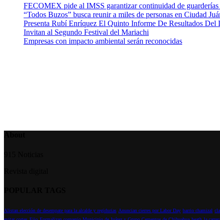
FECOMEX pide al IMSS garantizar continuidad de guarderías
“Todos Buzos” busca reunir a miles de personas en Ciudad Juár
Presenta Rubí Enríquez El Quinto Informe De Resultados Del
Invitan al Segundo Festival del Mariachi
Empresas con impacto ambiental serán reconocidas
About
915 Noticias
Revista digital
POPULAR TAGS
Alistan elección de desempate para la alcalde y regidurias
Anuncian cierres por Labor Day
barrio chamizal
cl
evitar cortes
Fijo
Formalizan convenio Municipio de Juárez y Grupo Cementos de Chihuahua
heath
la carre