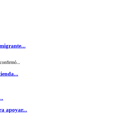
migrante...
confirmó...
ienda...
..
a apoyar...