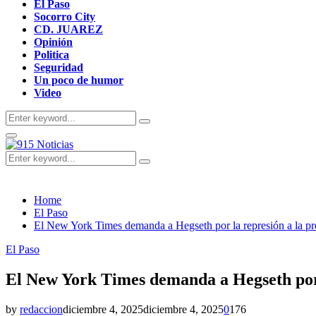
El Paso
Socorro City
CD. JUAREZ
Opinión
Politica
Seguridad
Un poco de humor
Video
Search
Search
for:
Primary
Menu
Search
Search
for:
Home
El Paso
El New York Times demanda a Hegseth por la represión a la pr
El Paso
El New York Times demanda a Hegseth por 
by
redaccion
diciembre 4, 2025
diciembre 4, 2025
0
176