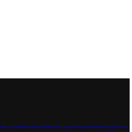
 año: ¿Qué está pasando dentro de Estados Unidos?
Exhorta JMAS Juárez a usuarios pagar sus recibos para
sieras Cáncer" y obtiene segundo lugar
orincipal
pincipal
Policiaca
Por cambio de válvula JMAS suspenderá