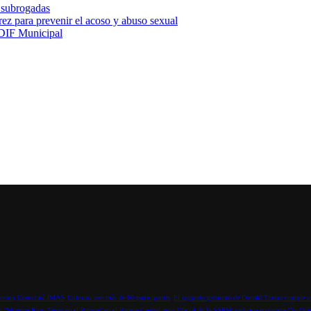
 subrogadas
ez para prevenir el acoso y abuso sexual
 DIF Municipal
ausura
Conectará JMAS
Culmina con más de 60 participantes
El segundo gobierno de Donald Trump cumple un
ra "Monster Run: Terror en el Parque" en el Parque Central
new
Oficial de la SSPM participa en carrera "Ya Qui