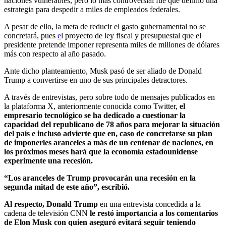
naciones vulnerables, pero lo más controversial fue que definió una
estrategia para despedir a miles de empleados federales.
A pesar de ello, la meta de reducir el gasto gubernamental no se
concretará, pues
e
l proyecto de ley fiscal y presupuestal que el
presidente pretende imponer representa miles de millones de dólares
más con respecto al año pasado.
Ante dicho planteamiento, Musk pasó de ser aliado de Donald
Trump a convertirse en uno de sus principales detractores.
A través de entrevistas, pero sobre todo de mensajes publicados en
la plataforma X, anteriormente conocida como Twitter,
el
empresario tecnológico se ha dedicado a cuestionar la
capacidad del republicano de 78 años para mejorar la situación
del país e incluso advierte que en, caso de concretarse su plan
de imponerles aranceles a más de un centenar de naciones, en
los próximos meses hará que la economía estadounidense
experimente una recesión.
“Los aranceles de Trump provocarán una recesión en la
segunda mitad de este año”, escribió.
Al respecto, Donald Trump
en una entrevista concedida a la
cadena de televisión CNN
le restó importancia a los comentarios
de Elon Musk con quien aseguró evitará seguir teniendo