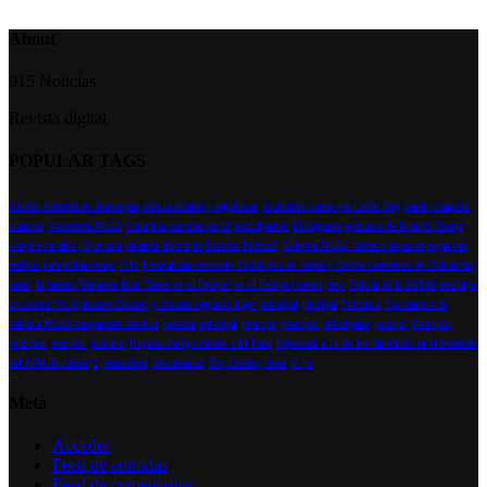
About
915 Noticias
Revista digital
POPULAR TAGS
Alistan elección de desempate para la alcalde y regidurias
Anuncian cierres por Labor Day
barrio chamizal
clausura
Conectará JMAS
Culmina con más de 60 participantes
El segundo gobierno de Donald Trump
cumple un año: ¿Qué está pasando dentro de Estados Unidos?
Exhorta JMAS Juárez a usuarios pagar sus
recibos para evitar cortes
Fijo
Formalizan convenio Municipio de Juárez y Grupo Cementos de Chihuahua
heath
la carrera "Monster Run: Terror en el Parque" en el Parque Central
new
Oficial de la SSPM participa
en carrera "Ya Quisieras Cáncer" y obtiene segundo lugar
orincipal
pincipal
Policiaca
Por cambio de
válvula JMAS suspenderá servicio
portada
pricnipal
principa
principal
principales
principl
Principsl
prinicpal
prncipal
publicar
Regresa Amigo Airsho a El Paso
Repatrían a 31 de los fallecidos en el incendio
del INM de Juárez
S
secundaria
Secundarios
Top Stories
video
Y yo
Meta
Acceder
Feed de entradas
Feed de comentarios