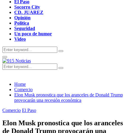
El Paso
Socorro City
CD. JUAREZ
Opinión
Politica
Seguridad
Un poco de humor
Video
Search
Search
for:
Primary
Menu
Search
Search
for:
Home
Comercio
Elon Musk pronostica que los aranceles de Donald Trump
provocarán una recesión económica
Comercio
El Paso
Elon Musk pronostica que los aranceles
de Donald Trump provocarán una