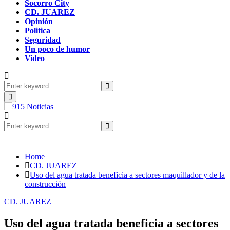
Socorro City
CD. JUAREZ
Opinión
Politica
Seguridad
Un poco de humor
Video
Search
for:
Search
Primary
Menu
Search
for:
Search
Home
CD. JUAREZ
Uso del agua tratada beneficia a sectores maquillador y de la
construcción
CD. JUAREZ
Uso del agua tratada beneficia a sectores