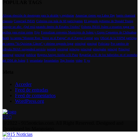
POPULAR TAGS
Alistan elección de desempate para la alcalde y regidurias
Anuncian cierres por Labor Day
barrio chamizal
clausura
Conectará JMAS
Culmina con más de 60 participantes
El segundo gobierno de Donald Trump
cumple un año: ¿Qué está pasando dentro de Estados Unidos?
Exhorta JMAS Juárez a usuarios pagar sus
recibos para evitar cortes
Fijo
Formalizan convenio Municipio de Juárez y Grupo Cementos de Chihuahua
heath
la carrera "Monster Run: Terror en el Parque" en el Parque Central
new
Oficial de la SSPM participa
en carrera "Ya Quisieras Cáncer" y obtiene segundo lugar
orincipal
pincipal
Policiaca
Por cambio de
válvula JMAS suspenderá servicio
portada
pricnipal
principa
principal
principales
principl
Principsl
prinicpal
prncipal
publicar
Regresa Amigo Airsho a El Paso
Repatrían a 31 de los fallecidos en el incendio
del INM de Juárez
S
secundaria
Secundarios
Top Stories
video
Y yo
Meta
Acceder
Feed de entradas
Feed de comentarios
WordPress.org
Facebook
Instagram
Youtube
@2022 - 915noticias.com. All Right Reserved. Designed and
Developed by Manguiano
Facebook
Instagram
Youtube