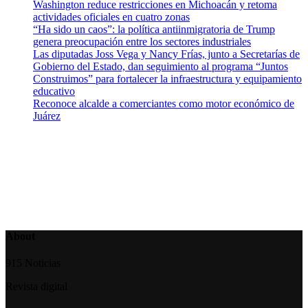
Washington reduce restricciones en Michoacán y retoma
actividades oficiales en cuatro zonas
“Ha sido un caos”: la política antiinmigratoria de Trump
genera preocupación entre los sectores industriales
Las diputadas Joss Vega y Nancy Frías, junto a Secretarías de
Gobierno del Estado, dan seguimiento al programa “Juntos
Construimos” para fortalecer la infraestructura y equipamiento
educativo
Reconoce alcalde a comerciantes como motor económico de
Juárez
About
915 Noticias
Revista digital