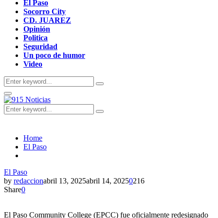
El Paso
Socorro City
CD. JUAREZ
Opinión
Politica
Seguridad
Un poco de humor
Video
Search
Search
for:
Primary
Menu
Search
Search
for:
Home
El Paso
El Paso
by
redaccion
abril 13, 2025
abril 14, 2025
0
216
Share
0
El Paso Community College (EPCC) fue oficialmente redesignado