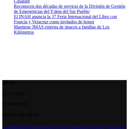
Cusárare
Reconocen dos décadas de servicio de la División de Gestión
de Emergencias del Ysleta del Sur Pueblo
El INAH anuncia la 37 Feria Internacional del Libro con
Francia y Veracruz como invitados de honor
Mantiene JMAS entrega de tinacos a familias de Los
Kilómetros
About
915 Noticias
Revista digital
POPULAR TAGS
Alistan elección de desempate para la alcalde y regidurias
Anuncian cierres por Labor Day
barrio chamizal