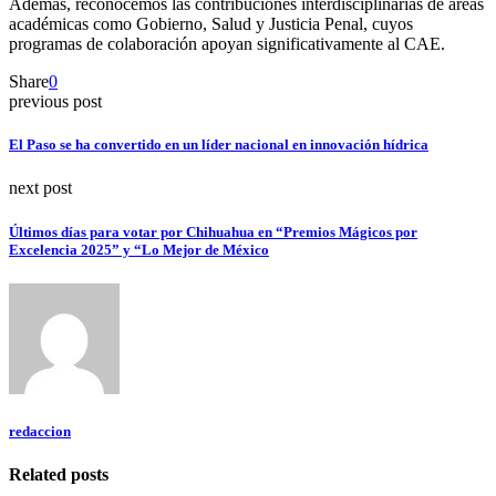
Además, reconocemos las contribuciones interdisciplinarias de áreas
académicas como Gobierno, Salud y Justicia Penal, cuyos
programas de colaboración apoyan significativamente al CAE.
Share
0
previous post
El Paso se ha convertido en un líder nacional en innovación hídrica
next post
Últimos días para votar por Chihuahua en “Premios Mágicos por
Excelencia 2025” y “Lo Mejor de México
redaccion
Related posts