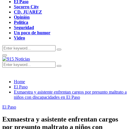
El Paso
Socorro City
CD. JUAREZ
Opinión
Politica
Seguridad
Un poco de humor
Video
Search
Search
for:
Primary
Menu
Search
Search
for:
Home
El Paso
Exmaestra y asistente enfrentan cargos por presunto maltrato a
niños con discapacidades en El Paso
El Paso
Exmaestra y asistente enfrentan cargos
por presunto maltrato a niños con