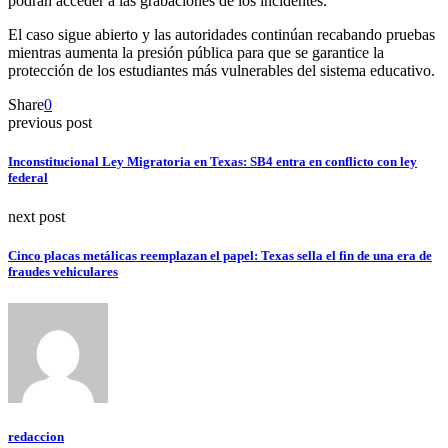
podrán acceder a las grabaciones de los incidentes.
El caso sigue abierto y las autoridades continúan recabando pruebas
mientras aumenta la presión pública para que se garantice la
protección de los estudiantes más vulnerables del sistema educativo.
Share
0
previous post
Inconstitucional Ley Migratoria en Texas: SB4 entra en conflicto con ley
federal
next post
Cinco placas metálicas reemplazan el papel: Texas sella el fin de una era de
fraudes vehiculares
redaccion