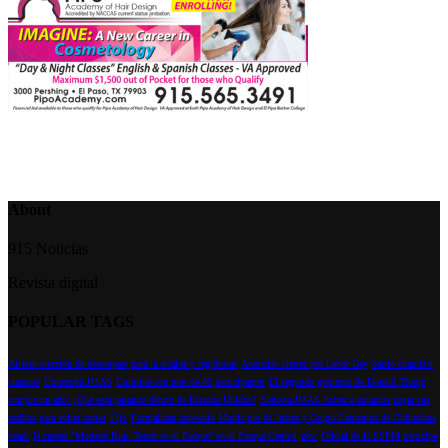
About
915 Noticias
Revista digital
POPULAR TAGS
Alistan elección de desempate para la alcalde y regidurias
Anuncian cierres por Labor Day
barrio chamizal
clausura
Conectará JMAS
Culmina con más de 60 participantes
El segundo gobierno de Donald Trump
cumple un año: ¿Qué está pasando dentro de Estados Unidos?
Exhorta JMAS Juárez a usuarios pagar sus
recibos para evitar cortes
Fijo
Formalizan convenio Municipio de Juárez y Grupo Cementos de Chihuahua
heath
la carrera "Monster Run: Terror en el Parque" en el Parque Central
new
Oficial de la SSPM participa