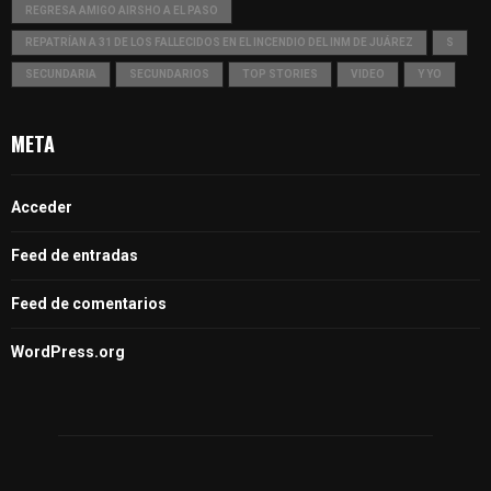
REGRESA AMIGO AIRSHO A EL PASO
REPATRÍAN A 31 DE LOS FALLECIDOS EN EL INCENDIO DEL INM DE JUÁREZ
S
SECUNDARIA
SECUNDARIOS
TOP STORIES
VIDEO
Y YO
META
Acceder
Feed de entradas
Feed de comentarios
WordPress.org