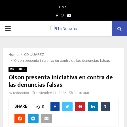
E Mail
Facebook
Instagram
Youtube
PRIMARY
MENU
Home
CD. JUAREZ
Olson presenta iniciativa en contra de las denuncias falsas
CD. JUAREZ
Olson presenta iniciativa en contra de
las denuncias falsas
by
redaccion
noviembre 11, 2025
0
368
SHARE
0