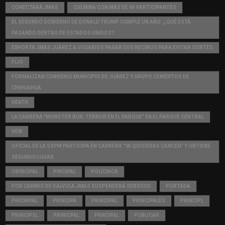
CONECTARÁ JMAS
CULMINA CON MÁS DE 60 PARTICIPANTES
EL SEGUNDO GOBIERNO DE DONALD TRUMP CUMPLE UN AÑO: ¿QUÉ ESTÁ
PASANDO DENTRO DE ESTADOS UNIDOS?
EXHORTA JMAS JUÁREZ A USUARIOS PAGAR SUS RECIBOS PARA EVITAR CORTES
FIJO
FORMALIZAN CONVENIO MUNICIPIO DE JUÁREZ Y GRUPO CEMENTOS DE
CHIHUAHUA
HEATH
LA CARRERA "MONSTER RUN: TERROR EN EL PARQUE" EN EL PARQUE CENTRAL
NEW
OFICIAL DE LA SSPM PARTICIPA EN CARRERA "YA QUISIERAS CÁNCER" Y OBTIENE
SEGUNDO LUGAR
ORINCIPAL
PINCIPAL
POLICIACA
POR CAMBIO DE VÁLVULA JMAS SUSPENDERÁ SERVICIO
PORTADA
PRICNIPAL
PRINCIPA
PRINCIPAL
PRINCIPALES
PRINCIPL
PRINCIPSL
PRINICPAL
PRNCIPAL
PUBLICAR